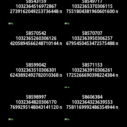
58543159
58549717
1032364516972867
1032365370306115
2739162049253736448 n
7551804381960601600 n
58570542
58570707
1032365260306126
1032363950306257
4205894566248710144 n
6795450453472575488 n
58599042
58571153
1032363510306301
1032363910306261
6243892492782010368 n
1725266690398224384 n
58598997
58606384
1032364820306170
1032364323639553
7699295148043141120 n
7581169992486354944 n