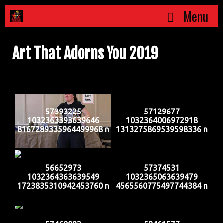
Skip
Menu
to
content
Art That Adorns You 2019
57393225
57129677
1032363393639646
1032364006972918
8167289335964499968 n
1313275869539598336 n
56652973
57374531
1032364363639549
1032365063639479
1723835310942453760 n
4565560775497744384 n