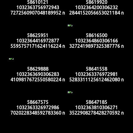
58610121
58619920
1032363756972943
1032364200306232
7272560907048189952 n
2844152056653021184 n
58625951
58616500
1032364416972877
1032364860306166
5595757171624116224 n
3272419897325387776 n
58629888
58641558
1032363690306283
1032363376972981
4109817672550580224 n
5283311125612462080 n
58667575
58647185
1032363326972986
1032363810306271
7020228348592783360 n
3522908278428270592 n