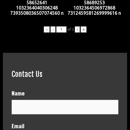
58652641
58689253
1032364040306248
1032364506972868
7393508036507074560 n
7312459581269999616 n
«
‹
of
2
›
»
Contact Us
Name
Email