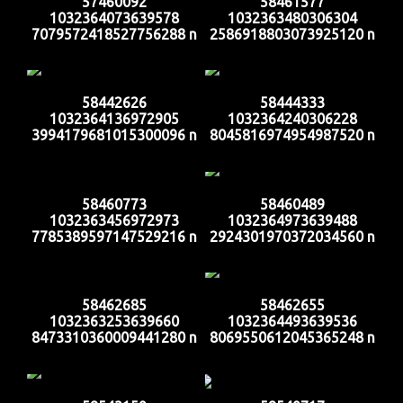
57460092
58461577
1032364073639578
1032363480306304
7079572418527756288 n
2586918803073925120 n
58442626
58444333
1032364136972905
1032364240306228
3994179681015300096 n
8045816974954987520 n
58460773
58460489
1032363456972973
1032364973639488
7785389597147529216 n
2924301970372034560 n
58462685
58462655
1032363253639660
1032364493639536
8473310360009441280 n
8069550612045365248 n